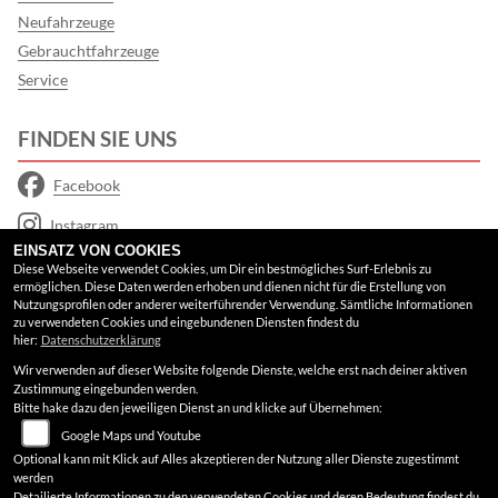
Neufahrzeuge
Gebrauchtfahrzeuge
Service
FINDEN SIE UNS
Facebook
Instagram
EINSATZ VON COOKIES
Google Maps
Diese Webseite verwendet Cookies, um Dir ein bestmögliches Surf-Erlebnis zu
ermöglichen. Diese Daten werden erhoben und dienen nicht für die Erstellung von
Nutzungsprofilen oder anderer weiterführender Verwendung. Sämtliche Informationen
RECHTLICHES
zu verwendeten Cookies und eingebundenen Diensten findest du
hier:
Datenschutzerklärung
Wir verwenden auf dieser Website folgende Dienste, welche erst nach deiner aktiven
AGB
Zustimmung eingebunden werden.
Bitte hake dazu den jeweiligen Dienst an und klicke auf Übernehmen:
Impressum
Google Maps und Youtube
Datenschutz
Optional kann mit Klick auf Alles akzeptieren der Nutzung aller Dienste zugestimmt
werden
Disclaimer
Detailierte Informationen zu den verwendeten Cookies und deren Bedeutung findest du