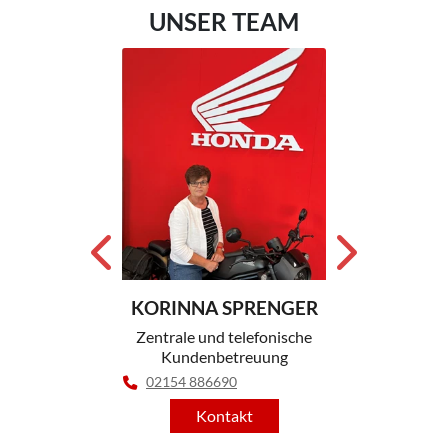
UNSER TEAM
KORINNA SPRENGER
AMP
D
Zentrale und telefonische
ung
Kundenbetreuung
V
02154 886690
0215
Kontakt