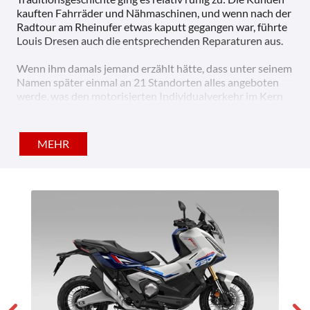
kauften Fahrräder und Nähmaschinen, und wenn nach der
Radtour am Rheinufer etwas kaputt gegangen war, führte
Louis Dresen auch die entsprechenden Reparaturen aus.
Wenn ihm damals jemand erzählt hätte, dass unter seinem
Namen später einmal an 21 Standorten alles angeboten
werde, was den motorisierten Individualverkehr im Kern
ausmacht, hätte er sicherlich nicht schlecht gestaunt.
Heute gehört die Autohandelsgruppe mit über 700
MEHR
Mitarbeitern zu den fünf größten Opel-Händlern der
Republik. Dazu bauten Beata und Peter Dahlmann das
Geschäft zu einem Mehrmarken-Autohaus um, in dem die
Kunden derzeit zwischen den Modellen sieben
verschiedener Fabrikate wählen können. Für vier weitere
Marken bestehen Serviceverträge.
Ebenfalls unter dem Dach der Dresen-Gruppe arbeiten ein
Abschleppunternehmen, ein Teile- und Zubehörmarkt,
eine Autovermietung, eine
Versicherungsmaklergesellschaft sowie ein
Aufbereitungsunternehmen.